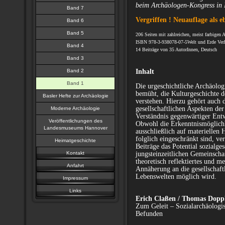
beim Archäologen-Kongress i
Band 7
Vergriffen ! Neuauflage als e
Band 6
Band 5
206 Seiten mit zahlreichen, meist farbigen 
ISBN 978-3-938078-07-5
Welt und Erde Ver
Band 4
14 Beiträge von 35 AutorInnen, Deutsch
Band 3
Band 2
Inhalt
Band 1
Die urgeschichtliche Archäologi
bemüht, die Kulturgeschichte 
Basler Hefte zur Archäologie
verstehen. Hierzu gehört auch 
gesellschaftlichen Aspekten de
Moderne Archäologie
Verständnis gegenwärtiger Ent
Veröffentlichungen des
Obwohl die Erkenntnismöglichk
Landesmuseums Hannover
ausschließlich auf materiellen 
folglich eingeschränkt sind, ve
Heimatgeschichte
Beiträge das Potential sozialg
Kontakt
jungsteinzeitlichen Gemeinschaf
theoretisch reflektiertes und m
Anfahrt
Annäherung an die gesellschaft
Lebenswelten möglich wird.
Impressum
Links
Erich Claßen / Thomas Dopp
Zum Geleit – Sozialarchäologi
Befunden