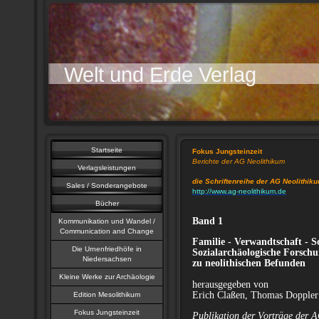
Welt und Erde Verlag
Startseite
Fokus Jungsteinzeit
Berichte der AG Neolithikum
Verlagsleistungen
die Schriftenreihe der AG Neolithik
Sales / Sonderangebote
http://www.ag-neolithikum.de
Bücher
Band 1
Kommunikation und Wandel /
Communication and Change
Familie - Verwandtschaft - S
Die Urnenfriedhöfe in
Sozialarchäologische Forsch
Niedersachsen
zu neolithischen Befunden
Kleine Werke zur Archäologie
herausgegeben von
Erich Claßen, Thomas Doppler
Edition Mesolithikum
Fokus Jungsteinzeit
Publikation der Vorträge der 