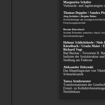
Marguerita Schäfer
Viehzucht- und Jagdstrategien 
Thomas Doppler / Sandra Pich
Jörg Schibler / Brigitte Röder
Archäobiologie als sozialgeschichtlich
Forschungspotential
Renate Ebersbach
Soziale Einheiten zwischen „Haus“ un
Seeufersiedlungen
Helmut Schlichtherle / Niels B
Kieselbach / Ursula Maier / 
Richard Vogt
Bad Buchau - Torwiesen II: Bau
Indizien der Sozialstruktur und
Siedlung am Federsee
Aleksander Dzbynski
Das Häuptlingscourt von Viklet
Schnurkeramik
Tanya Armbruester
Transformationen der Gesellsch
Einzel- zu Kollektivbestattunge
Neolithikum