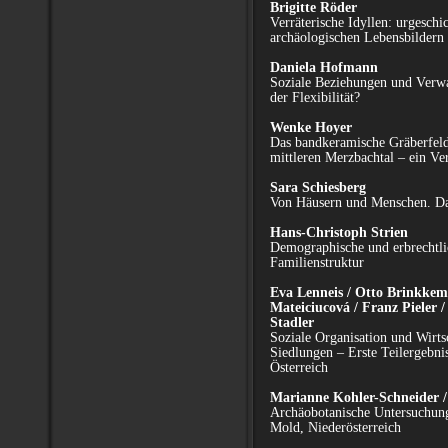
Brigitte Röder
Verräterische Idyllen: urgeschic
archäologischen Lebensbildern
Daniela Hofmann
Soziale Beziehungen und Verwa
der Flexibilität?
Wenke Hoyer
Das bandkeramische Gräberfel
mittleren Merzbachtal – ein Ve
Sara Schiesberg
Von Häusern und Menschen. Da
Hans-Christoph Strien
Demographische und erbrechtl
Familienstruktur
Eva Lenneis / Otto Brinkkem
Mateiciucová / Franz Pieler 
Stadler
Soziale Organisation und Wirts
Siedlungen – Erste Teilergebni
Österreich
Marianne Kohler-Schneider /
Archäobotanische Untersuchung
Mold, Niederösterreich