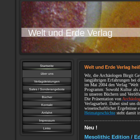
Welt und Erde Verlag
Startseite
Welt und Erde Verlag hei
über uns
Wir, die Archäologen Birgit G
langjährigen Erfahrungen bei 
Verlagsleistungen
im Mai 2004 den Verlag "Welt 
Programm: Sowohl Kultur als 
Sales / Sonderangebote
in unseren Büchern und Veröff
Bücher
Die Präsentation von
Archäolog
Verlagsarbeit.
Dabei sind uns d
Kontakt
wissenschaftlicher Ergebnisse 
Heimatgeschichte
steht damit
Anfahrt
Impressum
Neu !
Links
Mesolithic Edition / E