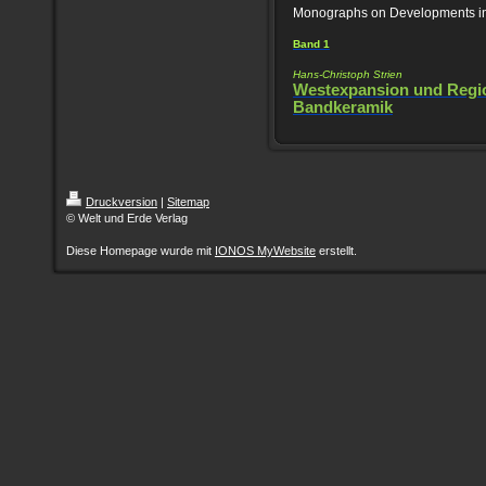
Monographs on Developments in
Band 1
Hans-Christoph Strien
Westexpansion und Regio
Bandkeramik
Druckversion
|
Sitemap
© Welt und Erde Verlag
Diese Homepage wurde mit
IONOS MyWebsite
erstellt.